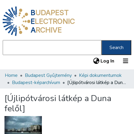
B
UDAPEST
E
LECTRONIC
A
RCHIVE
Search
(current
Log In
Home
Budapest Gyűjtemény
Képi dokumentumok
Communities & Collections
Budapest-képarchívum
[Újlipótvárosi látkép a Duna felől]
All of DSpace
[Újlipótvárosi látkép a Duna
Statistics
felől]
About us