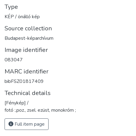
Type
KÉP / önálló kép
Source collection
Budapest-képarchívum
Image identifier
083047
MARC identifier
bibFSZ01817409
Technical details
[Fénykép] /
fotó :,poz., zsel. ezüst, monokróm ;
Full item page