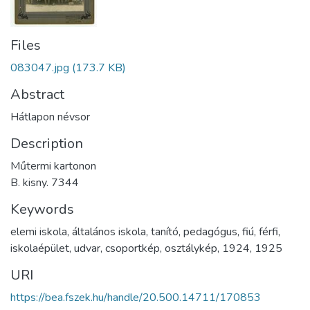
Files
083047.jpg
(173.7 KB)
Abstract
Hátlapon névsor
Description
Műtermi kartonon
B. kisny. 7344
Keywords
elemi iskola
,
általános iskola
,
tanító
,
pedagógus
,
fiú
,
férfi
,
iskolaépület
,
udvar
,
csoportkép
,
osztálykép
,
1924
,
1925
URI
https://bea.fszek.hu/handle/20.500.14711/170853