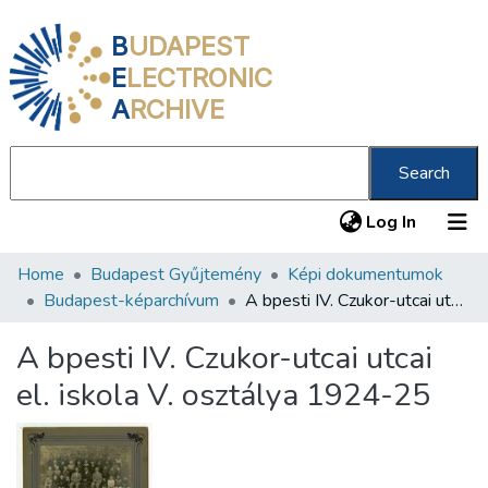
B
UDAPEST
E
LECTRONIC
A
RCHIVE
Search
(current
Log In
Home
Budapest Gyűjtemény
Képi dokumentumok
Communities & Collections
Budapest-képarchívum
A bpesti IV. Czukor-utcai utcai el. iskola V. osztálya 1924-25
All of DSpace
A bpesti IV. Czukor-utcai utcai
Statistics
el. iskola V. osztálya 1924-25
About us