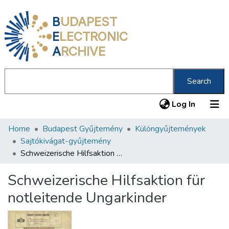
B
UDAPEST
E
LECTRONIC
A
RCHIVE
Search
(current
Log In
Home
Budapest Gyűjtemény
Különgyűjtemények
Communities & Collections
Sajtókivágat-gyűjtemény
All of DSpace
Schweizerische Hilfsaktion für notleitende Ungarkinder
Statistics
Schweizerische Hilfsaktion für
About us
notleitende Ungarkinder