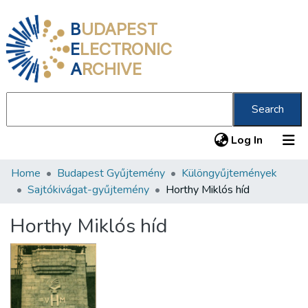
B
UDAPEST
E
LECTRONIC
A
RCHIVE
Search
(current
Log In
Home
Budapest Gyűjtemény
Különgyűjtemények
Communities & Collections
Sajtókivágat-gyűjtemény
Horthy Miklós híd
All of DSpace
Horthy Miklós híd
Statistics
About us