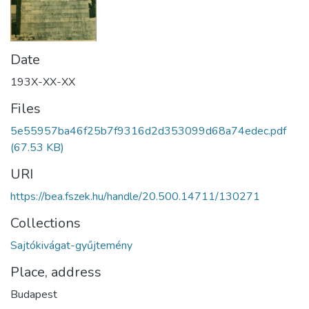
Date
193X-XX-XX
Files
5e55957ba46f25b7f9316d2d353099d68a74edec.pdf
(67.53 KB)
URI
https://bea.fszek.hu/handle/20.500.14711/130271
Collections
Sajtókivágat-gyűjtemény
Place, address
Budapest