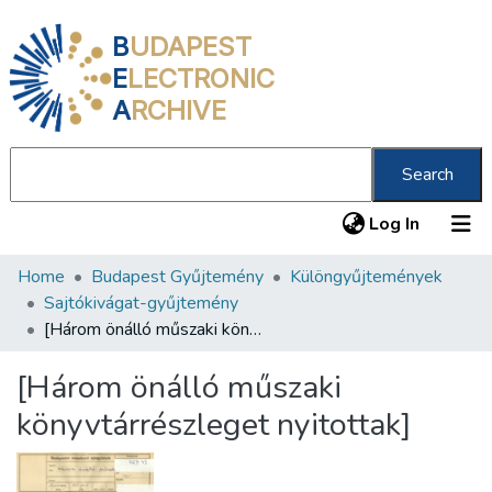
B
UDAPEST
E
LECTRONIC
A
RCHIVE
Search
(current
Log In
Home
Budapest Gyűjtemény
Különgyűjtemények
Communities & Collections
Sajtókivágat-gyűjtemény
All of DSpace
[Három önálló műszaki könyvtárrészleget nyitottak]
Statistics
[Három önálló műszaki
About us
könyvtárrészleget nyitottak]