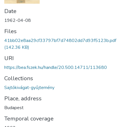
Date
1962-04-08
Files
41bb02e8aa29cf33797bf7d74802dd7d93f5123b.pdf
(142.36 KB)
URI
https://bea.fszek.hu/handle/20.500.14711/113680
Collections
Sajtókivágat-gyűjtemény
Place, address
Budapest
Temporal coverage