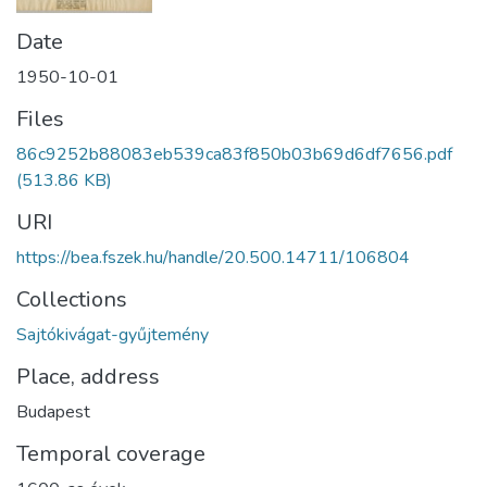
Date
1950-10-01
Files
86c9252b88083eb539ca83f850b03b69d6df7656.pdf
(513.86 KB)
URI
https://bea.fszek.hu/handle/20.500.14711/106804
Collections
Sajtókivágat-gyűjtemény
Place, address
Budapest
Temporal coverage