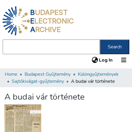
B
UDAPEST
E
LECTRONIC
A
RCHIVE
Search
(current
Log In
Home
Budapest Gyűjtemény
Különgyűjtemények
Communities & Collections
Sajtókivágat-gyűjtemény
A budai vár története
All of DSpace
A budai vár története
Statistics
About us