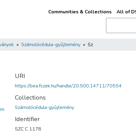
Communities & Collections
All of 
ványok
Számolócédula-gyűjtemény
Sz
URI
https://bea.fszek.hu/handle/20.500.14711/70554
Collections
Számolócédula-gyűjtemény
n.
Identifier
SZC C 1178