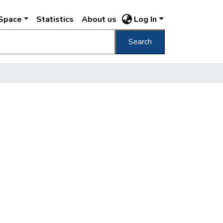
DSpace
Statistics
About us
Log In
Search