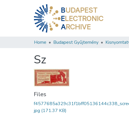
B
UDAPEST
E
LECTRONIC
A
RCHIVE
Home
Budapest Gyűjtemény
Kisnyomtat
Sz
Files
f4577685a329c31f1bff05136144c338_scree
jpg
(171.37 KB)