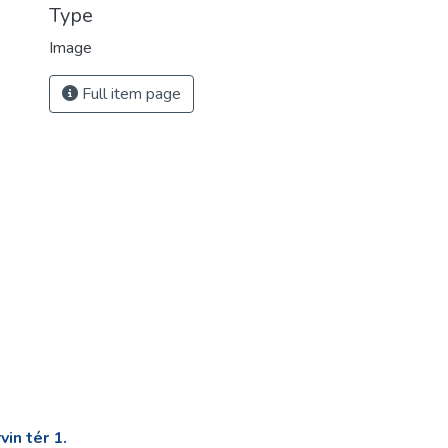
Type
Image
Full item page
in tér 1.