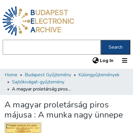
B
UDAPEST
E
LECTRONIC
A
RCHIVE
Search
(current
Log In
Home
Budapest Gyűjtemény
Különgyűjtemények
Communities & Collections
Sajtókivágat-gyűjtemény
All of DSpace
A magyar proletárság piros májusa : A munka nagy ünnepe
Statistics
A magyar proletárság piros
About us
májusa : A munka nagy ünnepe