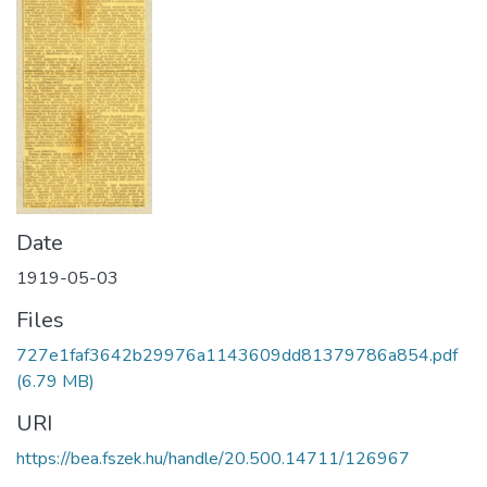
Date
1919-05-03
Files
727e1faf3642b29976a1143609dd81379786a854.pdf
(6.79 MB)
URI
https://bea.fszek.hu/handle/20.500.14711/126967