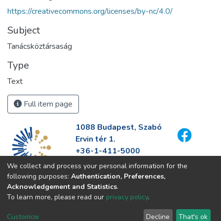
https://creativecommons.org/licenses/by-nc/4.0/
Subject
Tanácsköztársaság
Type
Text
Full item page
1088 Budapest, Szabó
Ervin tér 1.
+36-1-411-5000
info@fszek.hu
We collect and process your personal information for the
https://fszek.hu
following purposes:
Authentication, Preferences,
Acknowledgement and Statistics
.
To learn more, please read our
privacy policy
.
Customize
Decline
That's ok