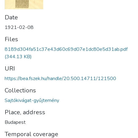
Date
1921-02-08
Files
8189d304fa51c37e43d60c69d07e1dc80e5d31ab.pdf
(344.13 KB)
URI
https://bea.fszek.hu/handle/20.500.14711/121500
Collections
Sajtókivágat-gyűjtemény
Place, address
Budapest
Temporal coverage