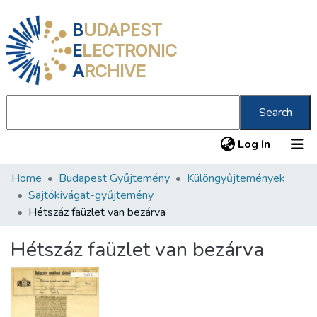
B
UDAPEST
E
LECTRONIC
A
RCHIVE
Search
(current
Log In
Home
Budapest Gyűjtemény
Különgyűjtemények
Communities & Collections
Sajtókivágat-gyűjtemény
All of DSpace
Hétszáz faüzlet van bezárva
Statistics
Hétszáz faüzlet van bezárva
About us