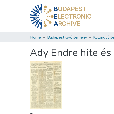
B
UDAPEST
E
LECTRONIC
A
RCHIVE
Home
Budapest Gyűjtemény
Különgyűjt
Ady Endre hite és