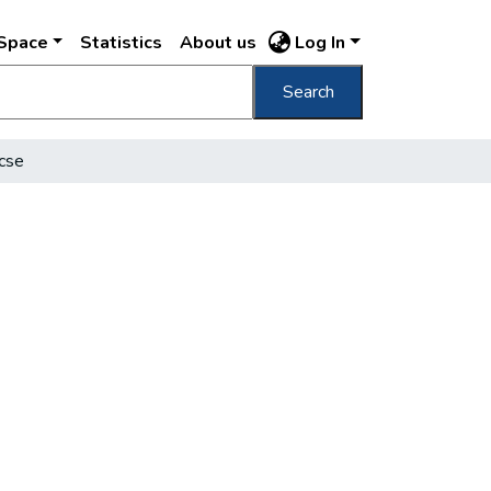
DSpace
Statistics
About us
Log In
Search
lcse