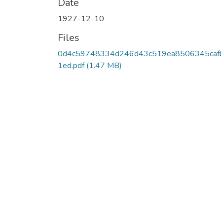
Date
1927-12-10
Files
0d4c59748334d246d43c519ea8506345caf
1ed.pdf
(1.47 MB)