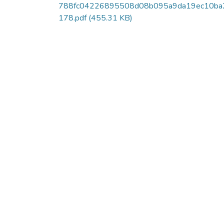
788fc04226895508d08b095a9da19ec10ba
178.pdf
(455.31 KB)