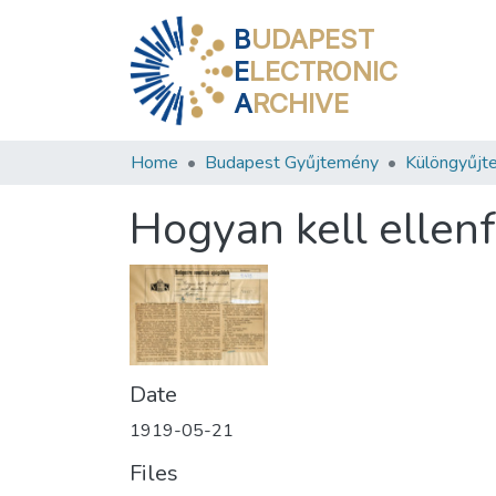
B
UDAPEST
E
LECTRONIC
A
RCHIVE
Home
Budapest Gyűjtemény
Különgyűjt
Hogyan kell ellenf
Date
1919-05-21
Files