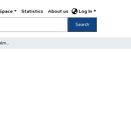
DSpace
Statistics
About us
Log In
Search
Hogyan kell ellenforradalmat csinálni?