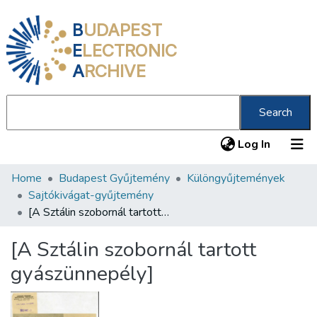
B
UDAPEST
E
LECTRONIC
A
RCHIVE
Search
(current
Log In
Home
Budapest Gyűjtemény
Különgyűjtemények
Communities & Collections
Sajtókivágat-gyűjtemény
All of DSpace
[A Sztálin szobornál tartott gyászünnepély]
Statistics
[A Sztálin szobornál tartott
About us
gyászünnepély]