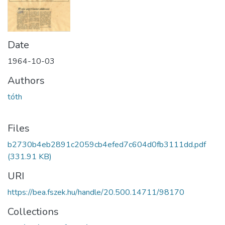
Date
1964-10-03
Authors
tóth
Files
b2730b4eb2891c2059cb4efed7c604d0fb3111dd.pdf
(331.91 KB)
URI
https://bea.fszek.hu/handle/20.500.14711/98170
Collections