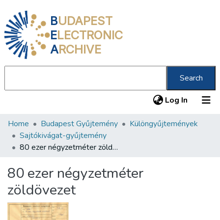
B
UDAPEST
E
LECTRONIC
A
RCHIVE
Search
(current
Log In
Home
Budapest Gyűjtemény
Különgyűjtemények
Communities & Collections
Sajtókivágat-gyűjtemény
All of DSpace
80 ezer négyzetméter zöldövezet
Statistics
80 ezer négyzetméter
About us
zöldövezet