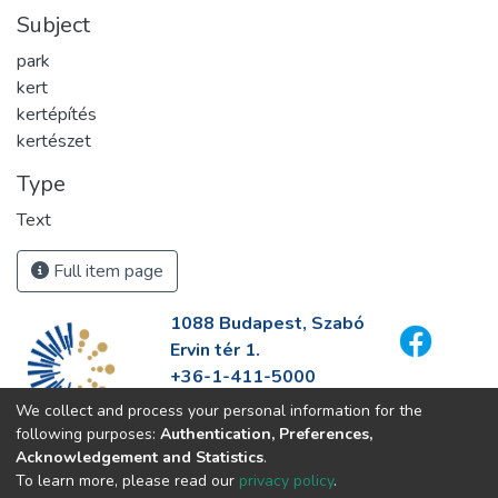
Subject
park
kert
kertépítés
kertészet
Type
Text
Full item page
1088 Budapest, Szabó
Ervin tér 1.
+36-1-411-5000
info@fszek.hu
We collect and process your personal information for the
https://fszek.hu
following purposes:
Authentication, Preferences,
Acknowledgement and Statistics
.
To learn more, please read our
privacy policy
.