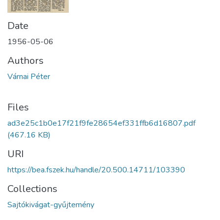
Date
1956-05-06
Authors
Várnai Péter
Files
ad3e25c1b0e17f21f9fe28654ef331ffb6d16807.pdf
(467.16 KB)
URI
https://bea.fszek.hu/handle/20.500.14711/103390
Collections
Sajtókivágat-gyűjtemény