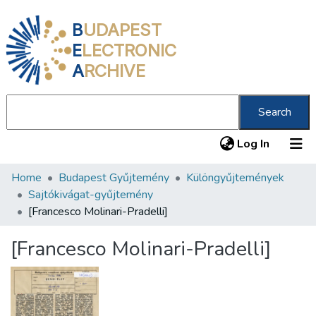
B
UDAPEST
E
LECTRONIC
A
RCHIVE
Search
(current
Log In
Home
Budapest Gyűjtemény
Különgyűjtemények
Communities & Collections
Sajtókivágat-gyűjtemény
All of DSpace
[Francesco Molinari-Pradelli]
Statistics
[Francesco Molinari-Pradelli]
About us