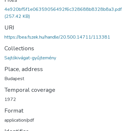
4e920bf5f1e06359056492f6c328688b8328b8a3.pdf
(257.42 KB)
URI
https://bea.fszek.hu/handle/20.500.14711/113381
Collections
Sajtókivágat-gyűjtemény
Place, address
Budapest
Temporal coverage
1972
Format
application/pdf