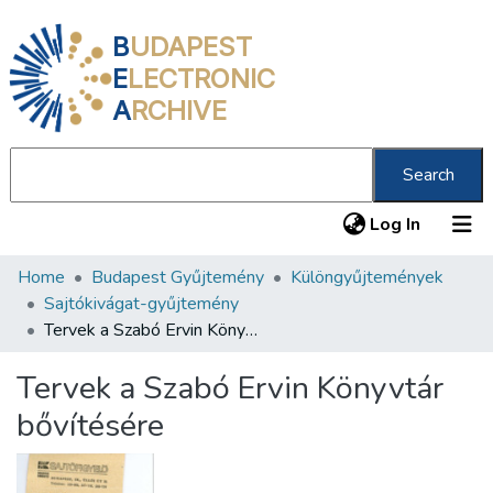
B
UDAPEST
E
LECTRONIC
A
RCHIVE
Search
(current
Log In
Home
Budapest Gyűjtemény
Különgyűjtemények
Communities & Collections
Sajtókivágat-gyűjtemény
All of DSpace
Tervek a Szabó Ervin Könyvtár bővítésére
Statistics
Tervek a Szabó Ervin Könyvtár
About us
bővítésére