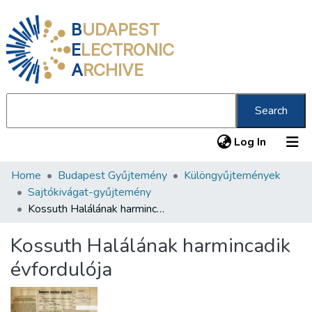
B
UDAPEST
E
LECTRONIC
A
RCHIVE
Search
(current
Log In
Home
Budapest Gyűjtemény
Különgyűjtemények
Communities & Collections
Sajtókivágat-gyűjtemény
All of DSpace
Kossuth Halálának harmincadik évfordulója
Statistics
Kossuth Halálának harmincadik
About us
évfordulója