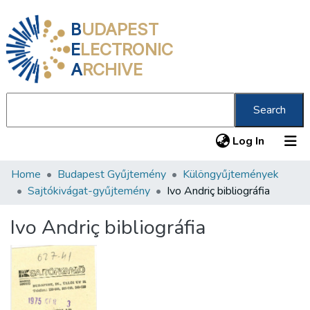
B
UDAPEST
E
LECTRONIC
A
RCHIVE
Search
(current
Log In
Home
Budapest Gyűjtemény
Különgyűjtemények
Communities & Collections
Sajtókivágat-gyűjtemény
Ivo Andriç bibliográfia
All of DSpace
Ivo Andriç bibliográfia
Statistics
About us