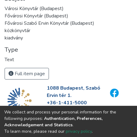
Városi Könyvtár (Budapest)
Fővárosi Könyvtár (Budapest)
Fővárosi Szabó Ervin Könyvtár (Budapest)
közkönyvtár
kiadvány
Type
Text
Full item page
1088 Budapest, Szabó
Ervin tér 1.
+36-1-411-5000
info@fszek.hu
We collect and process your personal information for the
https://fszek.hu
following purposes:
Authentication, Preferences,
Acknowledgement and Statistics
.
To learn more, please read our
privacy policy
.