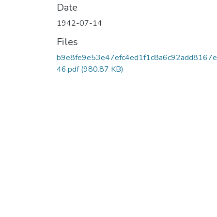
Date
1942-07-14
Files
b9e8fe9e53e47efc4ed1f1c8a6c92add8167
46.pdf
(980.87 KB)