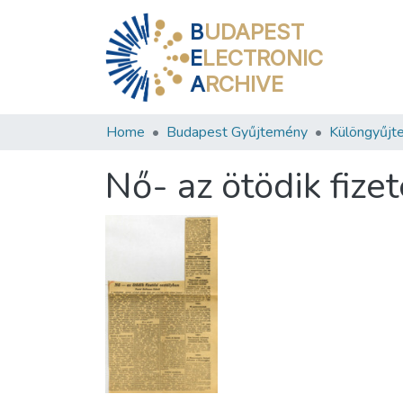
B
UDAPEST
E
LECTRONIC
A
RCHIVE
Home
Budapest Gyűjtemény
Különgyűjt
Nő- az ötödik fize