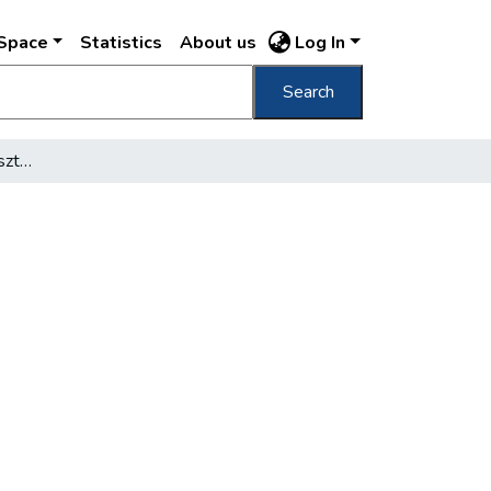
DSpace
Statistics
About us
Log In
Search
Nő- az ötödik fizetési osztályban