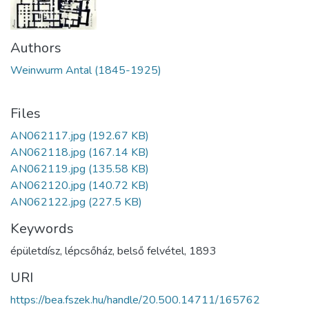
Authors
Weinwurm Antal (1845-1925)
Files
AN062117.jpg
(192.67 KB)
AN062118.jpg
(167.14 KB)
AN062119.jpg
(135.58 KB)
AN062120.jpg
(140.72 KB)
AN062122.jpg
(227.5 KB)
Keywords
épületdísz
,
lépcsőház
,
belső felvétel
,
1893
URI
https://bea.fszek.hu/handle/20.500.14711/165762