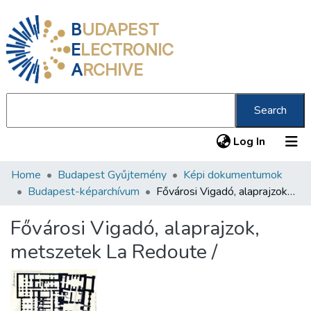
B
UDAPEST
E
LECTRONIC
A
RCHIVE
Search
(current
Log In
Home
Budapest Gyűjtemény
Képi dokumentumok
Communities & Collections
Budapest-képarchívum
Fővárosi Vigadó, alaprajzok, metszetek La Redoute /
All of DSpace
Fővárosi Vigadó, alaprajzok,
Statistics
metszetek La Redoute /
About us