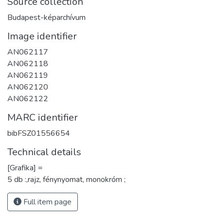
Source collection
Budapest-képarchívum
Image identifier
AN062117
AN062118
AN062119
AN062120
AN062122
MARC identifier
bibFSZ01556654
Technical details
[Grafika] =
5 db :,rajz, fénynyomat, monokróm ;
Full item page