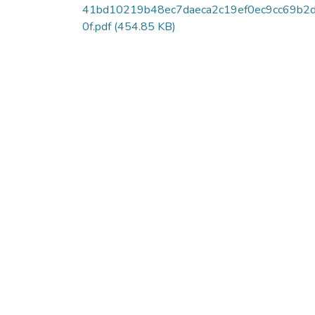
41bd10219b48ec7daeca2c19ef0ec9cc69b2
0f.pdf
(454.85 KB)