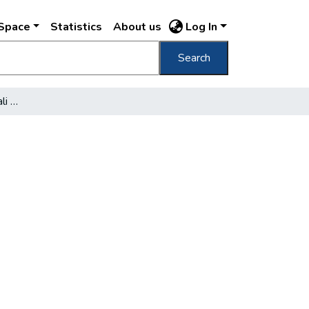
DSpace
Statistics
About us
Log In
Search
Buda várának roham általi bevétele