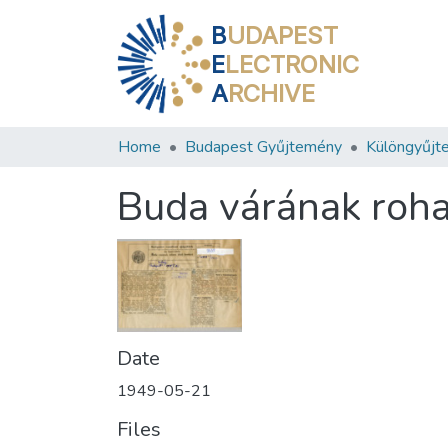
B
UDAPEST
E
LECTRONIC
A
RCHIVE
Home
Budapest Gyűjtemény
Különgyűjt
Buda várának roha
Date
1949-05-21
Files