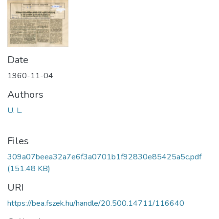
Date
1960-11-04
Authors
U. L.
Files
309a07beea32a7e6f3a0701b1f92830e85425a5c.pdf
(151.48 KB)
URI
https://bea.fszek.hu/handle/20.500.14711/116640