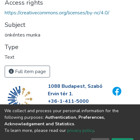
Access rights
https://creativecommons.org/licenses/by-nc/4.0/
Subject
önkéntes munka
Type
Text
Full item page
1088 Budapest, Szabó
Ervin tér 1.
+36-1-411-5000
info@fszek.hu
We collect and process your personal information for the
https://fszek.hu
following purposes:
Authentication, Preferences,
Acknowledgement and Statistics
.
To learn more, please read our
privacy policy
.