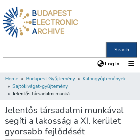
B
UDAPEST
E
LECTRONIC
A
RCHIVE
Search
(current
Log In
Home
Budapest Gyűjtemény
Különgyűjtemények
Communities & Collections
Sajtókivágat-gyűjtemény
All of DSpace
Jelentős társadalmi munkával segíti a lakosság a XI. kerület gyorsabb fejlődését
Statistics
Jelentős társadalmi munkával
About us
segíti a lakosság a XI. kerület
gyorsabb fejlődését