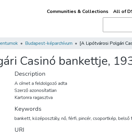
Communities & Collections
All of 
mentumok
Budapest-képarchívum
ári Casinó bankettje, 1937
Description
A címet a feldolgozó adta
Szerző azonosítatlan
Kartonra ragasztva
Keywords
bankett
,
középosztály
,
nő
,
férfi
,
pincér
,
csoportkép
,
belső 
URI