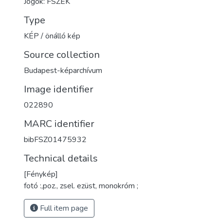
Jogok: FSZEK
Type
KÉP / önálló kép
Source collection
Budapest-képarchívum
Image identifier
022890
MARC identifier
bibFSZ01475932
Technical details
[Fénykép]
fotó :,poz., zsel. ezüst, monokróm ;
Full item page