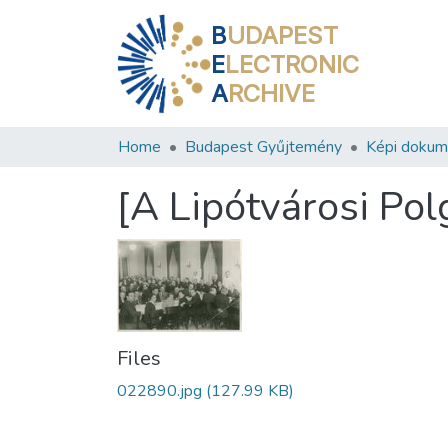
B
UDAPEST
E
LECTRONIC
A
RCHIVE
Home
Budapest Gyűjtemény
Képi doku
[A Lipótvárosi Polg
Files
022890.jpg
(127.99 KB)