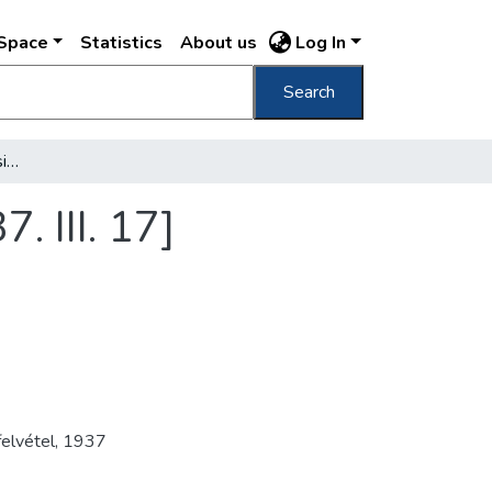
DSpace
Statistics
About us
Log In
Search
[A Lipótvárosi Polgári Casinó bankettje, 1937. III. 17]
. III. 17]
felvétel
,
1937