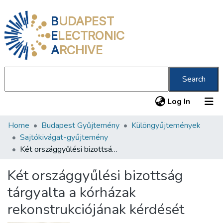
B
UDAPEST
E
LECTRONIC
A
RCHIVE
Search
(current
Log In
Home
Budapest Gyűjtemény
Különgyűjtemények
Communities & Collections
Sajtókivágat-gyűjtemény
All of DSpace
Két országgyűlési bizottság tárgyalta a kórházak rekonstrukciójának kérdését
Statistics
Két országgyűlési bizottság
About us
tárgyalta a kórházak
rekonstrukciójának kérdését