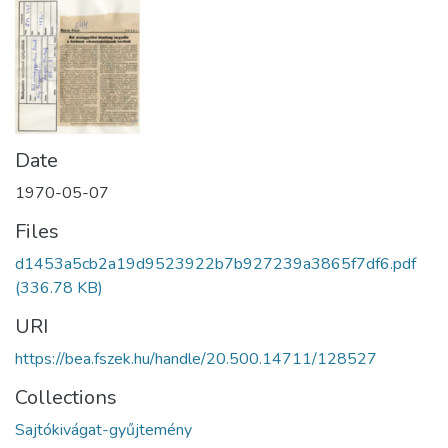
Date
1970-05-07
Files
d1453a5cb2a19d9523922b7b927239a3865f7df6.pdf
(336.78 KB)
URI
https://bea.fszek.hu/handle/20.500.14711/128527
Collections
Sajtókivágat-gyűjtemény