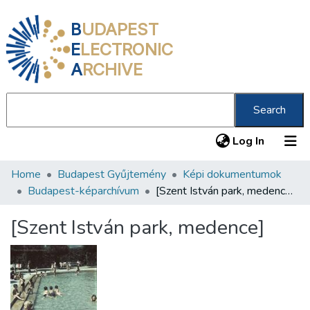
B
UDAPEST
E
LECTRONIC
A
RCHIVE
Search
(current
Log In
Home
Budapest Gyűjtemény
Képi dokumentumok
Communities & Collections
Budapest-képarchívum
[Szent István park, medence]
All of DSpace
[Szent István park, medence]
Statistics
About us