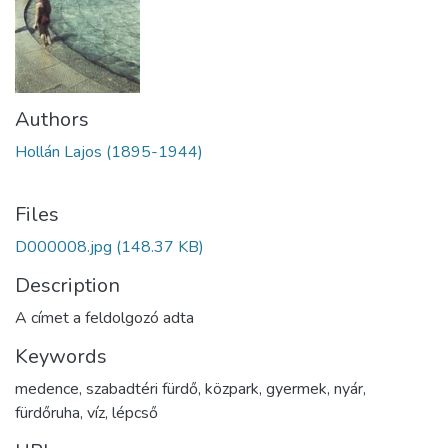
Authors
Hollán Lajos (1895-1944)
Files
D000008.jpg
(148.37 KB)
Description
A címet a feldolgozó adta
Keywords
medence
,
szabadtéri fürdő
,
közpark
,
gyermek
,
nyár
,
fürdőruha
,
víz
,
lépcső