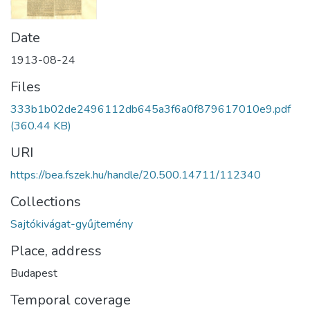
Date
1913-08-24
Files
333b1b02de2496112db645a3f6a0f879617010e9.pdf
(360.44 KB)
URI
https://bea.fszek.hu/handle/20.500.14711/112340
Collections
Sajtókivágat-gyűjtemény
Place, address
Budapest
Temporal coverage