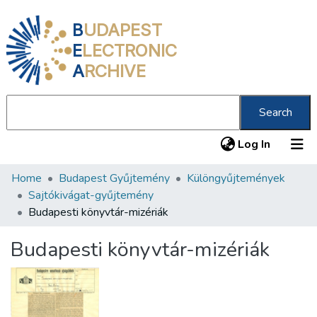
B
UDAPEST
E
LECTRONIC
A
RCHIVE
Search
(current
Log In
Home
Budapest Gyűjtemény
Különgyűjtemények
Communities & Collections
Sajtókivágat-gyűjtemény
All of DSpace
Budapesti könyvtár-mizériák
Statistics
Budapesti könyvtár-mizériák
About us