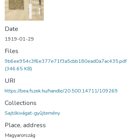
Date
1919-01-29
Files
9b6ee954c3f6e377e71f3a5cbb180ead0a7ac435.pdf
(346.65 KB)
URI
https://bea.fszek.hu/handle/20.500.14711/109269
Collections
Sajtókivágat-gyűjtemény
Place, address
Magyarország