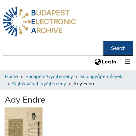
B
UDAPEST
E
LECTRONIC
A
RCHIVE
Search
(current
Log In
Home
Budapest Gyűjtemény
Különgyűjtemények
Communities & Collections
Sajtókivágat-gyűjtemény
Ady Endre
All of DSpace
Ady Endre
Statistics
About us