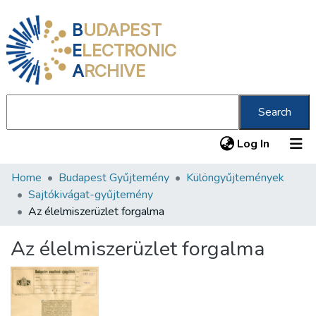
B
UDAPEST
E
LECTRONIC
A
RCHIVE
Search
(current
Log In
Home
Budapest Gyűjtemény
Különgyűjtemények
Communities & Collections
Sajtókivágat-gyűjtemény
All of DSpace
Az élelmiszerüzlet forgalma
Statistics
Az élelmiszerüzlet forgalma
About us