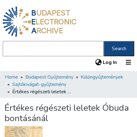
B
UDAPEST
E
LECTRONIC
A
RCHIVE
Search
(current
Log In
Home
Budapest Gyűjtemény
Különgyűjtemények
Communities & Collections
Sajtókivágat-gyűjtemény
All of DSpace
Értékes régészeti leletek Óbuda bontásánál
Statistics
Értékes régészeti leletek Óbuda
About us
bontásánál