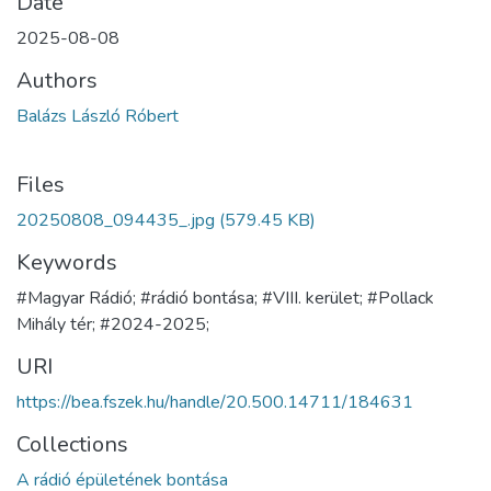
Date
2025-08-08
Authors
Balázs László Róbert
Files
20250808_094435_.jpg
(579.45 KB)
Keywords
#Magyar Rádió; #rádió bontása; #VIII. kerület; #Pollack
Mihály tér; #2024-2025;
URI
https://bea.fszek.hu/handle/20.500.14711/184631
Collections
A rádió épületének bontása