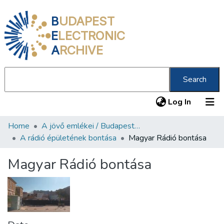
B
UDAPEST
E
LECTRONIC
A
RCHIVE
Search
(current
Log In
Home
A jövő emlékei / Budapest ma
Communities & Collections
A rádió épületének bontása
Magyar Rádió bontása
All of DSpace
Magyar Rádió bontása
Statistics
About us