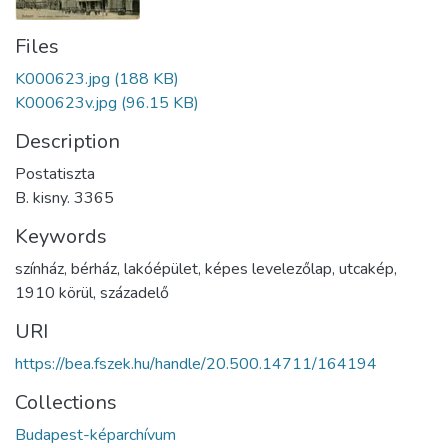
Files
K000623.jpg
(188 KB)
K000623v.jpg
(96.15 KB)
Description
Postatiszta
B. kisny. 3365
Keywords
színház
,
bérház
,
lakóépület
,
képes levelezőlap
,
utcakép
,
1910 körül
,
századelő
URI
https://bea.fszek.hu/handle/20.500.14711/164194
Collections
Budapest-képarchívum