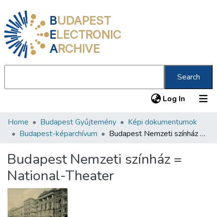
B
UDAPEST
E
LECTRONIC
A
RCHIVE
Search
(current
Log In
Home
Budapest Gyűjtemény
Képi dokumentumok
Communities & Collections
Budapest-képarchívum
Budapest Nemzeti színház = National-Theater
All of DSpace
Budapest Nemzeti színház =
Statistics
National-Theater
About us