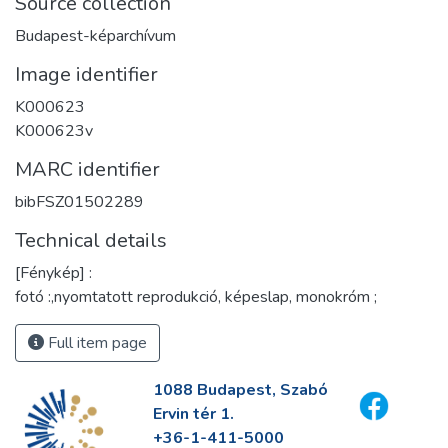
Source collection
Budapest-képarchívum
Image identifier
K000623
K000623v
MARC identifier
bibFSZ01502289
Technical details
[Fénykép] :
fotó :,nyomtatott reprodukció, képeslap, monokróm ;
Full item page
1088 Budapest, Szabó
Ervin tér 1.
+36-1-411-5000