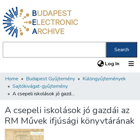
B
UDAPEST
E
LECTRONIC
A
RCHIVE
Search
(current
Log In
Home
Budapest Gyűjtemény
Különgyűjtemények
Communities & Collections
Sajtókivágat-gyűjtemény
All of DSpace
A csepeli iskolások jó gazdái az RM Művek ifjúsági könyvtárának
Statistics
A csepeli iskolások jó gazdái az
About us
RM Művek ifjúsági könyvtárának