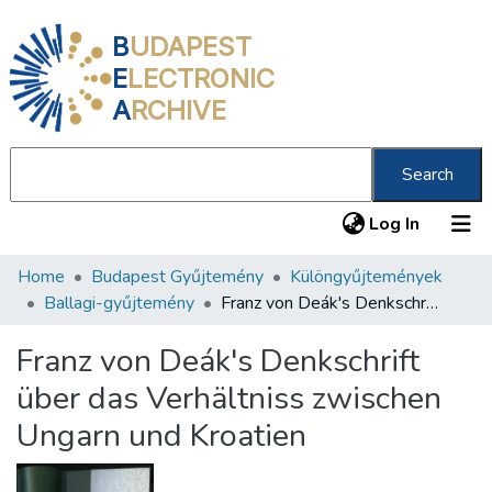
B
UDAPEST
E
LECTRONIC
A
RCHIVE
Search
(current
Log In
Home
Budapest Gyűjtemény
Különgyűjtemények
Communities & Collections
Ballagi-gyűjtemény
Franz von Deák's Denkschrift über das Verhältniss zwischen Ungarn und Kroatien
All of DSpace
Franz von Deák's Denkschrift
Statistics
über das Verhältniss zwischen
About us
Ungarn und Kroatien