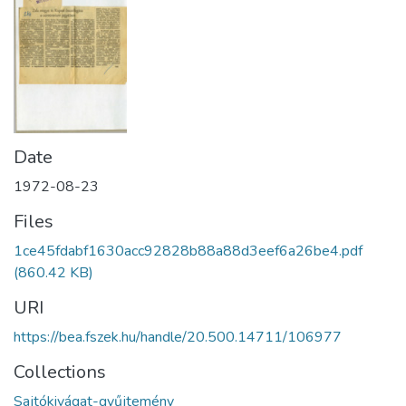
Date
1972-08-23
Files
1ce45fdabf1630acc92828b88a88d3eef6a26be4.pdf
(860.42 KB)
URI
https://bea.fszek.hu/handle/20.500.14711/106977
Collections
Sajtókivágat-gyűjtemény