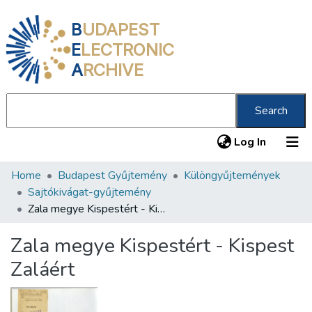
B
UDAPEST
E
LECTRONIC
A
RCHIVE
Search
(current
Log In
Home
Budapest Gyűjtemény
Különgyűjtemények
Communities & Collections
Sajtókivágat-gyűjtemény
All of DSpace
Zala megye Kispestért - Kispest Zaláért
Statistics
Zala megye Kispestért - Kispest
About us
Zaláért