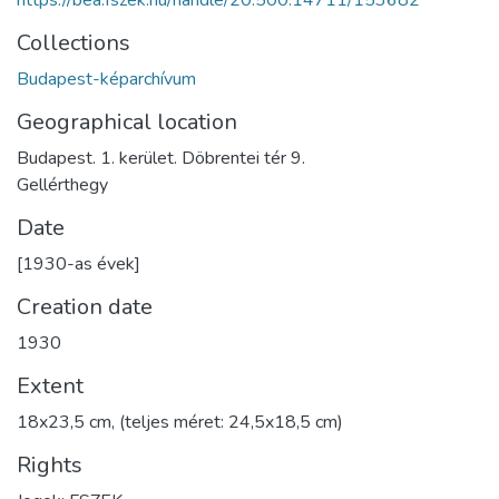
https://bea.fszek.hu/handle/20.500.14711/153682
Collections
Budapest-képarchívum
Geographical location
Budapest. 1. kerület. Döbrentei tér 9.
Gellérthegy
Date
[1930-as évek]
Creation date
1930
Extent
18x23,5 cm, (teljes méret: 24,5x18,5 cm)
Rights