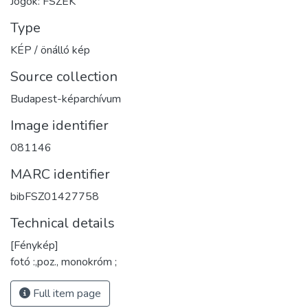
Jogok: FSZEK
Type
KÉP / önálló kép
Source collection
Budapest-képarchívum
Image identifier
081146
MARC identifier
bibFSZ01427758
Technical details
[Fénykép]
fotó :,poz., monokróm ;
Full item page