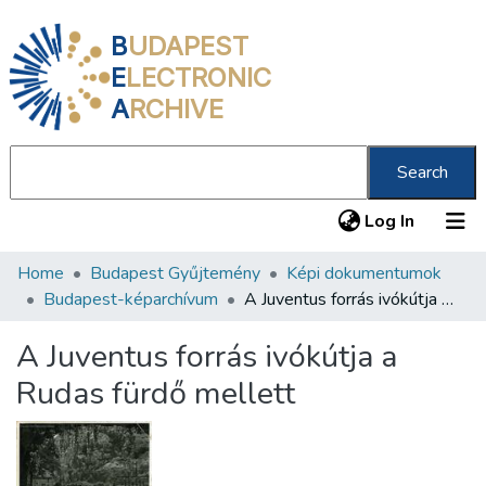
B
UDAPEST
E
LECTRONIC
A
RCHIVE
Search
(current
Log In
Home
Budapest Gyűjtemény
Képi dokumentumok
Communities & Collections
Budapest-képarchívum
A Juventus forrás ivókútja a Rudas fürdő mellett
All of DSpace
A Juventus forrás ivókútja a
Statistics
Rudas fürdő mellett
About us