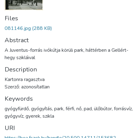
Files
081146.jpg
(288 KB)
Abstract
A Juventus-forrás ivókútja körüli park, háttérben a Gellért-
hegy szikláival
Description
Kartonra ragasztva
Szerző: azonosítatlan
Keywords
gyógyfürdő
,
gyógyítás
,
park
,
férfi
,
nő
,
pad
,
ülőbútor
,
forrásvíz
,
gyógyvíz
,
gyerek
,
szikla
URI