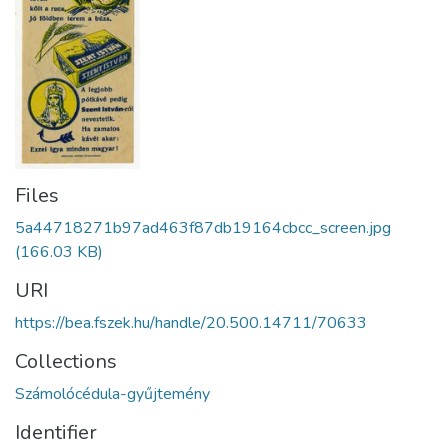
Files
5a44718271b97ad463f87db19164cbcc_screen.jpg
(166.03 KB)
URI
https://bea.fszek.hu/handle/20.500.14711/70633
Collections
Számolócédula-gyűjtemény
Identifier