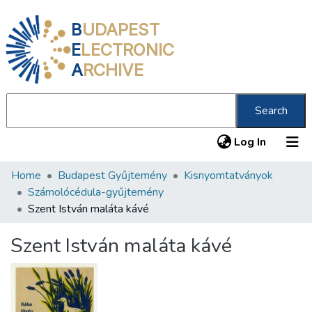
B
UDAPEST
E
LECTRONIC
A
RCHIVE
Search
(current
Log In
Home
Budapest Gyűjtemény
Kisnyomtatványok
Communities & Collections
Számolócédula-gyűjtemény
All of DSpace
Szent István maláta kávé
Statistics
Szent István maláta kávé
About us