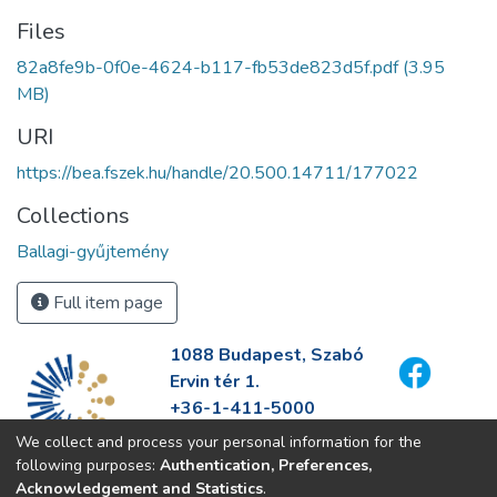
Files
82a8fe9b-0f0e-4624-b117-fb53de823d5f.pdf
(3.95
MB)
URI
https://bea.fszek.hu/handle/20.500.14711/177022
Collections
Ballagi-gyűjtemény
Full item page
1088 Budapest, Szabó
Ervin tér 1.
+36-1-411-5000
info@fszek.hu
We collect and process your personal information for the
https://fszek.hu
following purposes:
Authentication, Preferences,
Acknowledgement and Statistics
.