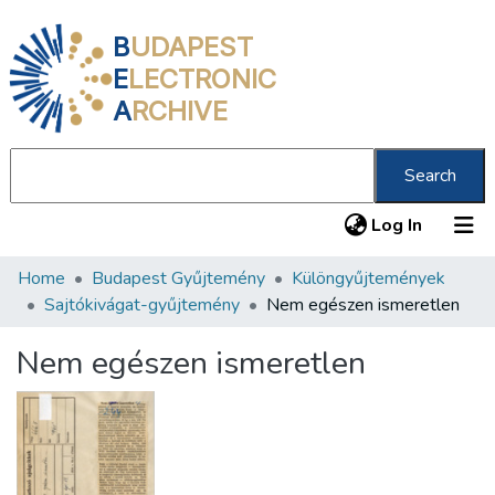
B
UDAPEST
E
LECTRONIC
A
RCHIVE
Search
(current
Log In
Home
Budapest Gyűjtemény
Különgyűjtemények
Communities & Collections
Sajtókivágat-gyűjtemény
Nem egészen ismeretlen
All of DSpace
Nem egészen ismeretlen
Statistics
About us