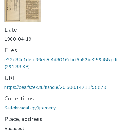
Date
1960-04-19
Files
e22e84c1defd36eb9f4d8016dbcf6a62be059d88.pdf
(291.88 KB)
URI
https://bea.fszek.hu/handle/20.500.14711/95879
Collections
Sajtókivágat-gyűjtemény
Place, address
Budapest