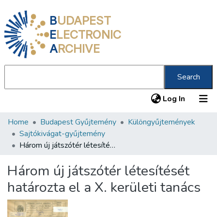
B
UDAPEST
E
LECTRONIC
A
RCHIVE
Search
(current
Log In
Home
Budapest Gyűjtemény
Különgyűjtemények
Communities & Collections
Sajtókivágat-gyűjtemény
All of DSpace
Három új játszótér létesítését határozta el a X. kerületi tanács
Statistics
Három új játszótér létesítését
About us
határozta el a X. kerületi tanács