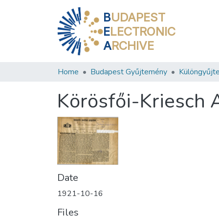
B
UDAPEST
E
LECTRONIC
A
RCHIVE
Home
Budapest Gyűjtemény
Különgyűjt
Körösfői-Kriesch 
Date
1921-10-16
Files