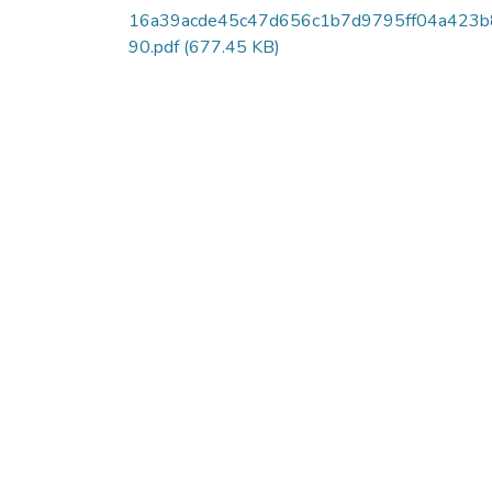
16a39acde45c47d656c1b7d9795ff04a423b
90.pdf
(677.45 KB)