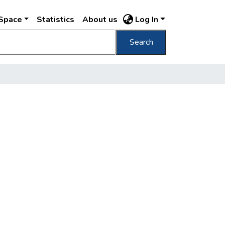
DSpace
Statistics
About us
Log In
Search