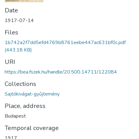
Date
1917-07-14
Files
1b742a2f7dd5efd4769b8761eebe447ac631bf0c.pdf
(443.18 KB)
URI
https://bea.fszek.hu/handle/20.500.14711/122084
Collections
Sajtókivágat-gyűjtemény
Place, address
Budapest
Temporal coverage
1917