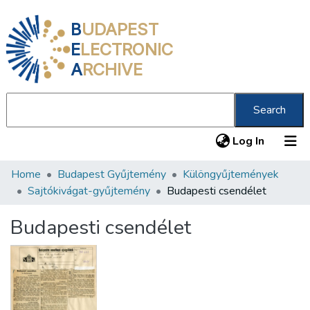
B
UDAPEST
E
LECTRONIC
A
RCHIVE
Search
(current
Log In
Home
Budapest Gyűjtemény
Különgyűjtemények
Communities & Collections
Sajtókivágat-gyűjtemény
Budapesti csendélet
All of DSpace
Budapesti csendélet
Statistics
About us