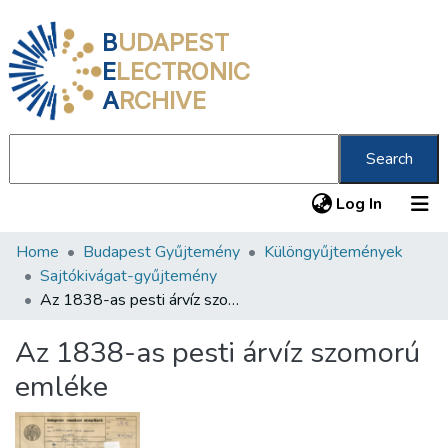
B
UDAPEST
E
LECTRONIC
A
RCHIVE
Search
(current
Log In
Home
Budapest Gyűjtemény
Különgyűjtemények
Communities & Collections
Sajtókivágat-gyűjtemény
All of DSpace
Az 1838-as pesti árvíz szomorú emléke
Statistics
Az 1838-as pesti árvíz szomorú
About us
emléke