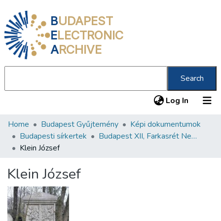
B
UDAPEST
E
LECTRONIC
A
RCHIVE
Search
(current
Log In
Home
Budapest Gyűjtemény
Képi dokumentumok
Communities & Collections
Budapesti sírkertek
Budapest XII, Farkasrét Neológ Zsidó Temető
All of DSpace
Klein József
Statistics
Klein József
About us