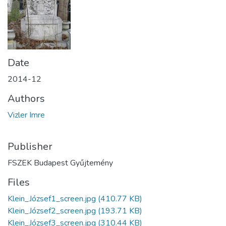
Date
2014-12
Authors
Vizler Imre
Publisher
FSZEK Budapest Gyűjtemény
Files
Klein_József1_screen.jpg
(410.77 KB)
Klein_József2_screen.jpg
(193.71 KB)
Klein_József3_screen.jpg
(310.44 KB)