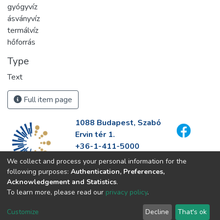
gyógyvíz
ásványvíz
termálvíz
hőforrás
Type
Text
Full item page
1088 Budapest, Szabó
Ervin tér 1.
+36-1-411-5000
info@fszek.hu
We collect and process your personal information for the
https://fszek.hu
following purposes:
Authentication, Preferences,
Acknowledgement and Statistics
.
To learn more, please read our
privacy policy
.
Customize
Decline
That's ok