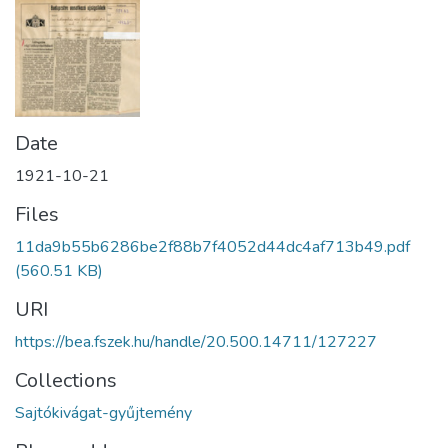
Date
1921-10-21
Files
11da9b55b6286be2f88b7f4052d44dc4af713b49.pdf
(560.51 KB)
URI
https://bea.fszek.hu/handle/20.500.14711/127227
Collections
Sajtókivágat-gyűjtemény