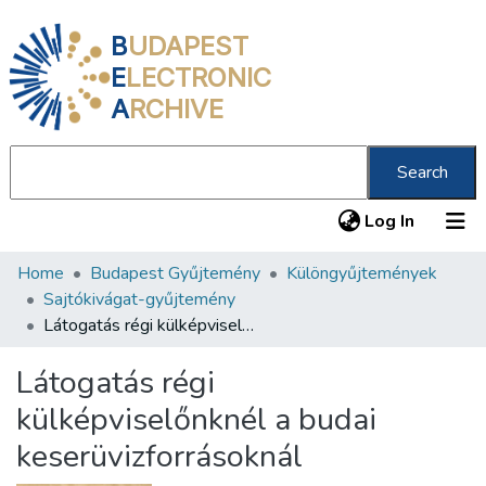
B
UDAPEST
E
LECTRONIC
A
RCHIVE
Search
(current
Log In
Home
Budapest Gyűjtemény
Különgyűjtemények
Communities & Collections
Sajtókivágat-gyűjtemény
All of DSpace
Látogatás régi külképviselőnknél a budai keserüvizforrásoknál
Statistics
Látogatás régi
About us
külképviselőnknél a budai
keserüvizforrásoknál