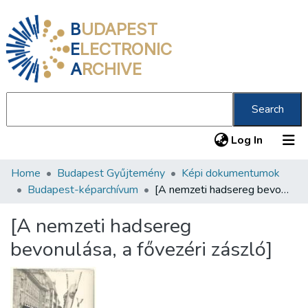
B
UDAPEST
E
LECTRONIC
A
RCHIVE
Search
(current
Log In
Home
Budapest Gyűjtemény
Képi dokumentumok
Communities & Collections
Budapest-képarchívum
[A nemzeti hadsereg bevonulása, a fővezéri zászló]
All of DSpace
[A nemzeti hadsereg
Statistics
bevonulása, a fővezéri zászló]
About us