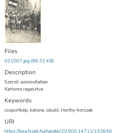
Files
021007.jpg
(86.32 KB)
Description
Szerző: azonosítatlan
Kartonra ragasztva
Keywords
csoportkép
,
katona
,
zászló
,
Horthy-korszak
URI
https://bea.fszek.hu/handle/20.500.14711/153640