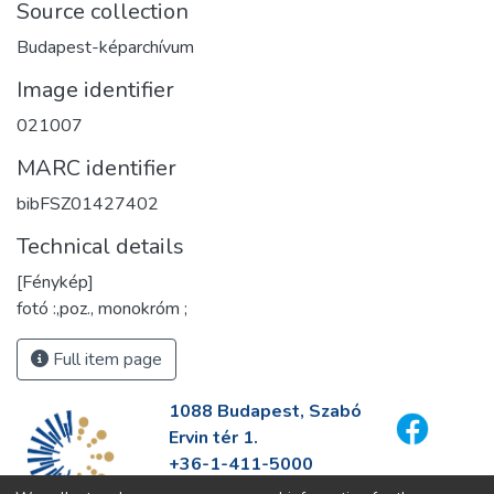
Source collection
Budapest-képarchívum
Image identifier
021007
MARC identifier
bibFSZ01427402
Technical details
[Fénykép]
fotó :,poz., monokróm ;
Full item page
1088 Budapest, Szabó
Ervin tér 1.
+36-1-411-5000
info@fszek.hu