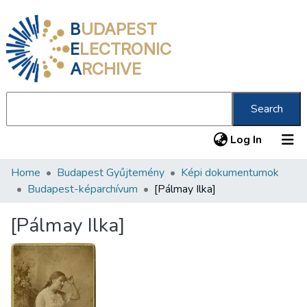
B
UDAPEST
E
LECTRONIC
A
RCHIVE
Search
(current
Log In
Home
Budapest Gyűjtemény
Képi dokumentumok
Communities & Collections
Budapest-képarchívum
[Pálmay Ilka]
All of DSpace
[Pálmay Ilka]
Statistics
About us