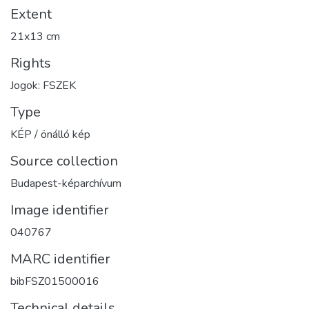
Extent
21x13 cm
Rights
Jogok: FSZEK
Type
KÉP / önálló kép
Source collection
Budapest-képarchívum
Image identifier
040767
MARC identifier
bibFSZ01500016
Technical details