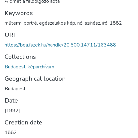
A címet a feldolgozó adta
Keywords
műtermi portré
,
egészalakos kép
,
nő
,
színész
,
író
,
1882
URI
https://bea.fszek.hu/handle/20.500.14711/163488
Collections
Budapest-képarchívum
Geographical location
Budapest
Date
[1882]
Creation date
1882