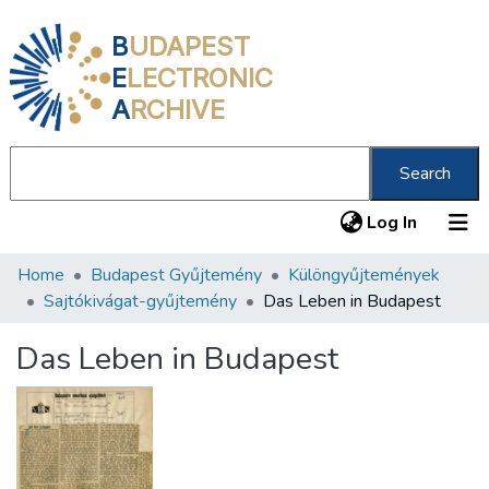
B
UDAPEST
E
LECTRONIC
A
RCHIVE
Search
(current
Log In
Home
Budapest Gyűjtemény
Különgyűjtemények
Communities & Collections
Sajtókivágat-gyűjtemény
Das Leben in Budapest
All of DSpace
Das Leben in Budapest
Statistics
About us