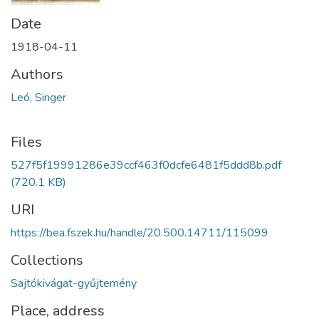
Date
1918-04-11
Authors
Leó, Singer
Files
527f5f19991286e39ccf463f0dcfe6481f5ddd8b.pdf
(720.1 KB)
URI
https://bea.fszek.hu/handle/20.500.14711/115099
Collections
Sajtókivágat-gyűjtemény
Place, address