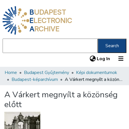
B
UDAPEST
E
LECTRONIC
A
RCHIVE
Search
(current
Log In
Home
Budapest Gyűjtemény
Képi dokumentumok
Communities & Collections
Budapest-képarchívum
A Várkert megnyílt a közönség előtt
All of DSpace
A Várkert megnyílt a közönség
Statistics
előtt
About us