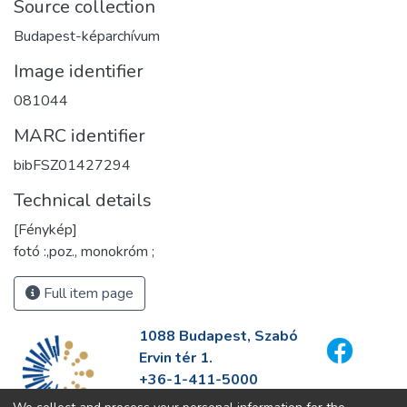
Source collection
Budapest-képarchívum
Image identifier
081044
MARC identifier
bibFSZ01427294
Technical details
[Fénykép]
fotó :,poz., monokróm ;
Full item page
1088 Budapest, Szabó
Ervin tér 1.
+36-1-411-5000
info@fszek.hu