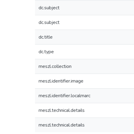
dc.subject
dc.subject
dc.title
dc.type
meszl.collection
meszl.identifier.image
meszl.identifier.localmarc
meszl.technical.details
meszl.technical.details