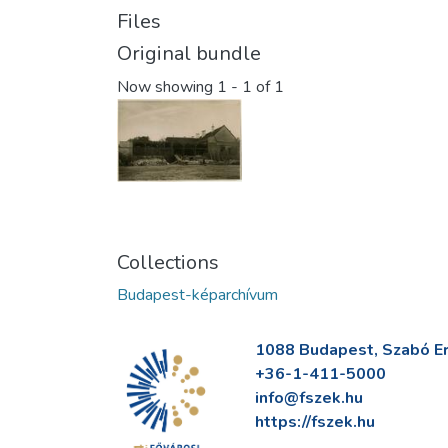
Files
Original bundle
Now showing
1 - 1 of 1
Collections
Budapest-képarchívum
1088 Budapest, Szabó Erv
+36-1-411-5000
info@fszek.hu
https://fszek.hu