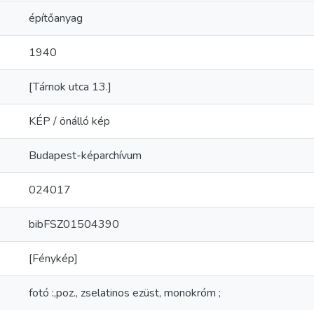
építőanyag
1940
[Tárnok utca 13.]
KÉP / önálló kép
Budapest-képarchívum
024017
bibFSZ01504390
[Fénykép]
fotó :,poz., zselatinos ezüst, monokróm ;