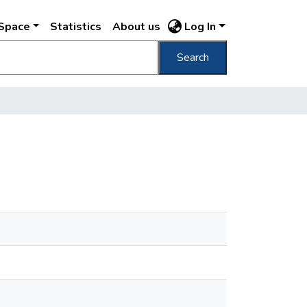
DSpace
Statistics
About us
Log In
Search