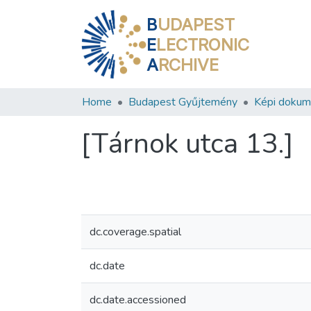
B
UDAPEST
E
LECTRONIC
A
RCHIVE
Home
Budapest Gyűjtemény
Képi doku
[Tárnok utca 13.]
dc.coverage.spatial
dc.date
dc.date.accessioned