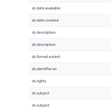
dc.date.available
dc.date.created
dc.description
dc.description
dc.format.extent
dc.identifier.uri
dc.rights
dc.subject
dc.subject