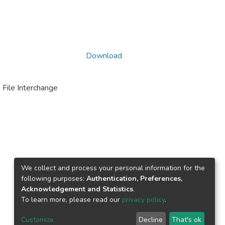
Download
File Interchange
We collect and process your personal information for the
following purposes:
Authentication, Preferences,
Acknowledgement and Statistics
.
To learn more, please read our
privacy policy
.
Customize
Decline
That's ok