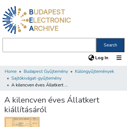
B
UDAPEST
E
LECTRONIC
A
RCHIVE
Search
(current
Log In
Home
Budapest Gyűjtemény
Különgyűjtemények
Communities & Collections
Sajtókivágat-gyűjtemény
All of DSpace
A kilencven éves Állatkert kiállításáról
Statistics
A kilencven éves Állatkert
About us
kiállításáról