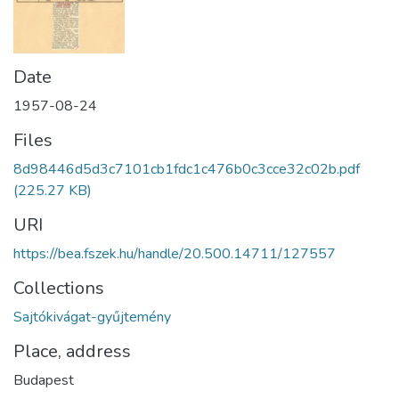
Date
1957-08-24
Files
8d98446d5d3c7101cb1fdc1c476b0c3cce32c02b.pdf
(225.27 KB)
URI
https://bea.fszek.hu/handle/20.500.14711/127557
Collections
Sajtókivágat-gyűjtemény
Place, address
Budapest