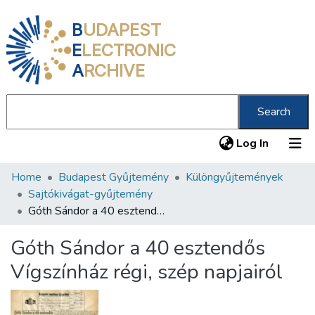
B
UDAPEST
E
LECTRONIC
A
RCHIVE
Search
(current
Log In
Home
Budapest Gyűjtemény
Különgyűjtemények
Communities & Collections
Sajtókivágat-gyűjtemény
All of DSpace
Góth Sándor a 40 esztendős Vígszínház régi, szép napjairól
Statistics
Góth Sándor a 40 esztendős
About us
Vígszínház régi, szép napjairól