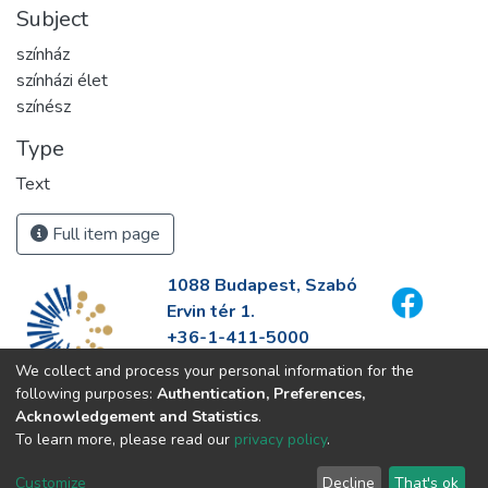
Subject
színház
színházi élet
színész
Type
Text
Full item page
1088 Budapest, Szabó
Ervin tér 1.
+36-1-411-5000
info@fszek.hu
We collect and process your personal information for the
https://fszek.hu
following purposes:
Authentication, Preferences,
Acknowledgement and Statistics
.
To learn more, please read our
privacy policy
.
Customize
Decline
That's ok